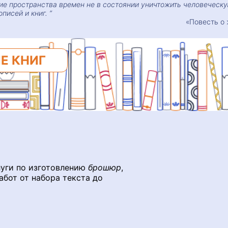
хие пространства времен не в состоянии уничтожить человеческ
описей и книг.
«Повесть о 
Е КНИГ
луги по изготовлению
брошюр
,
абот от набора текста до